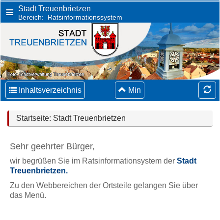
Stadt Treuenbrietzen
schließen
Bereich: Ratsinformationssystem
Stadt Treuenbrietzen
Stadt
Treuenbrietzen
Ratsinformationssystem
tadt Treuenbrietzen
WEB-Bereich:
» Ratsinformationssystem «
zu den Ortsteilen
Inhaltsverzeichnis
Min
Login
Anschrift:
Startseite: Stadt Treuenbrietzen
aktualisiert:
Stadtverwaltung
03.08.2026
Treuenbrietzen‚
11:26 Uhr
14929
Sehr geehrter Bürger,
Treuenbrietzen‚
Großstraße
wir begrüßen Sie im Ratsinformationsystem der
Stadt
105
Treuenbrietzen.
Zu den Webbereichen der Ortsteile gelangen Sie über
Öffnungszeiten
das Menü.
Telefon,