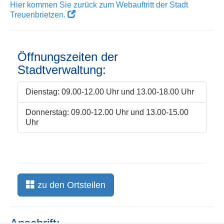
Hier kommen Sie zurück zum Webauftritt der Stadt
E-
Treuenbrietzen.
Mail,
vollständige
Fax
Kontaktdaten
Öffnungszeiten der
Stadtverwaltung:
WEB-
Bereich
wechseln:
Dienstag: 09.00-12.00 Uhr und 13.00-18.00 Uhr
Home:
Donnerstag: 09.00-12.00 Uhr und 13.00-15.00
Stadt
Uhr
Treuenbrietzen
Zu
den
Stadteilen
Login
zu den Ortsteilen
Anschrift: